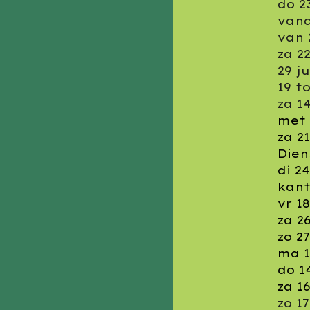
do 2
vana
van 
za 2
29 ju
19 t
za 1
met
za 2
Die
di 2
kant
vr 1
za 2
zo 2
ma 
do 1
za 1
zo 1