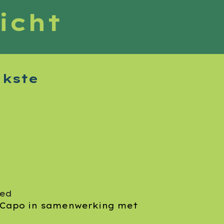
icht
jkste
oed
a Capo in samenwerking met