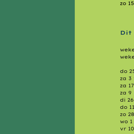
zo 1
Dit
weke
weke
do 2
za 3
za 1
za 9
di 2
do 1
zo 2
wo 1
vr 1