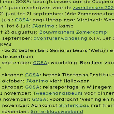
3 mei:
GOSA
: bedrijfsbezoek aan de Coöpera
f 1 juni: inschrijven voor de
zwemlessen 202
21 juni tot 21 september: 16de Zomerzoekto
2 juni:
GOSA
: daguitstap naar Viroinval: ‘Sp
ni tot 6 juli:
JAanimo
: kamp
ot 23 augustus:
Bouwmasters Zomerkamp
4 september:
avonturenwandeling
o.l.v. Jef
 KWB
1 - zo 22 september: Seniorenbeurs 'Welzijn e
nstencentrum
4 september:
GOSA
: wandeling 'Berchem van
'
8 oktober:
GOSA
: bezoek Tibetaans Instituu
6 oktober:
JAanimo
viert Halloween
7 oktober:
GOSA
: reisreportage in Wijnegem 
11 november:
Tweedehandsbeurs
voor binne
4 november:
GOSA
: voordracht 'Vesting en
6 november: Aankomst
Sinterklaas
met trein
7 november:
Sinterklaasweekend