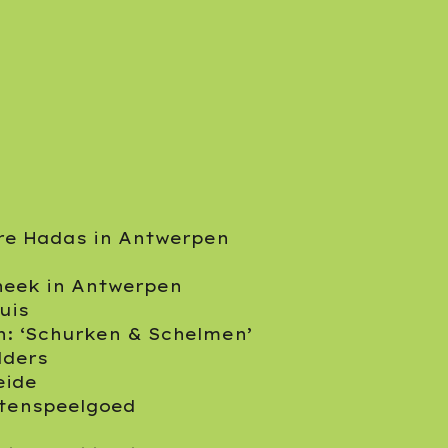
re Hadas in Antwerpen
theek in Antwerpen
uis
n: ‘Schurken & Schelmen’
lders
eide
itenspeelgoed