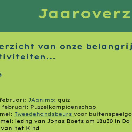
Jaaroverz
erzicht van onze belangri
tiviteiten...
5
 februari:
JAanimo
: quiz
6 februari: Puzzelkampioenschap
 mei:
Tweedehandsbeurs
voor buitenspeelg
 mei
: lezing van Jonas Boets om 18u30 in D
 van het Kind