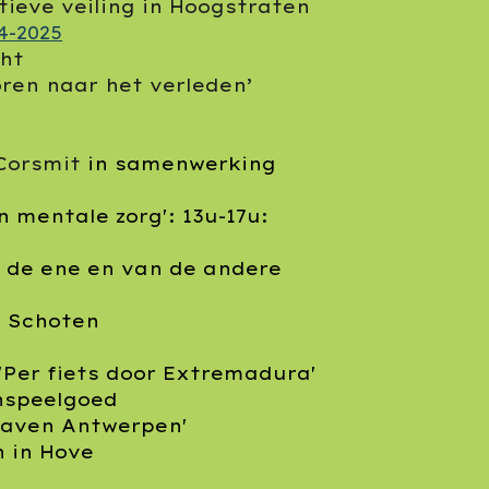
tieve veiling in Hoogstraten
4-2025
cht
oren naar het verleden’
 Corsmit
in samenwerking
n mentale zorg': 13u-17u:
 de ene en van de andere
t Schoten
'Per fiets door Extremadura'
nspeelgoed
 haven Antwerpen'
 in Hove