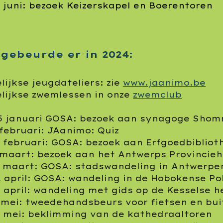
5 juni: bezoek Keizerskapel en Boerentoren
 gebeurde er in 2024:
lijkse jeugdateliers: zie
www.jaanimo.be
lijkse zwemlessen in onze
zwemclub
5 januari
GOSA
: bezoek aan synagoge Shom
 februari:
JAanimo
: Quiz
7 februari:
GOSA
: bezoek aan Erfgoedbiblio
 maart: bezoek aan het Antwerps Provincieh
6 maart:
GOSA
: stadswandeling in Antwerpe
1 april:
GOSA
: wandeling in de Hobokense Po
8 april: wandeling met gids op de Kesselse h
 mei:
tweedehandsbeurs
voor fietsen en bu
0 mei: beklimming van de kathedraaltoren