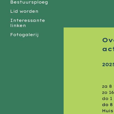
Bestuursploeg
Lid worden
Interessante
linken
Fotogalerij
Ov
ac
202
za 8
zo 1
do 1
do
8
Huis